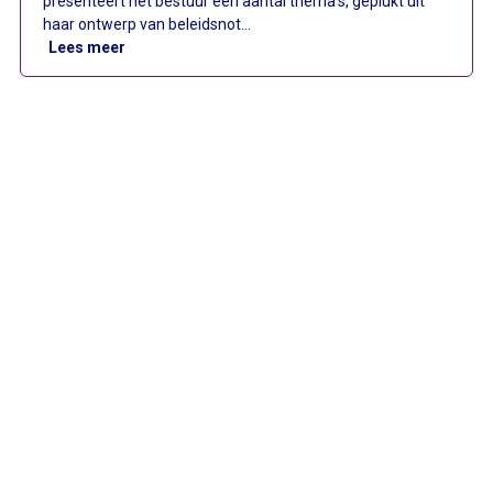
presenteert het bestuur een aantal thema’s, geplukt uit
haar ontwerp van beleidsnot…
: Beleidsnota 2019
Lees meer