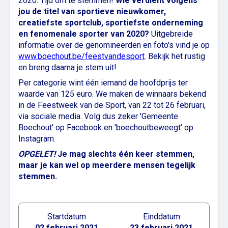
2020. Tijd om te stemmen!
Wie verdient volgens
jou de titel van sportieve nieuwkomer,
creatiefste sportclub, sportiefste onderneming
en fenomenale sporter van 2020?
Uitgebreide
informatie over de genomineerden en foto's vind je op
www.boechout.be/feestvandesport
. Bekijk het rustig
en breng daarna je stem uit!
Per categorie wint één iemand de hoofdprijs ter
waarde van 125 euro. We maken de winnaars bekend
in de Feestweek van de Sport, van 22 tot 26 februari,
via sociale media. Volg dus zeker 'Gemeente
Boechout' op Facebook en 'boechoutbeweegt' op
Instagram.
OPGELET!
Je mag slechts één keer stemmen,
maar je kan wel op meerdere mensen tegelijk
stemmen.
Startdatum
Einddatum
02 februari 2021
23 februari 2021