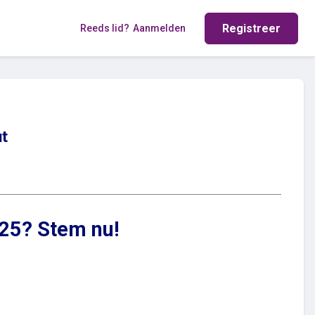
Registreer
Reeds lid?
Aanmelden
t
025? Stem nu!