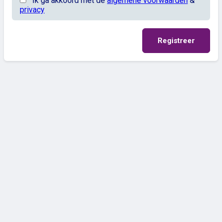
Ik ga akkoord met de
algemene voorwaarden
&
privacy
Registreer