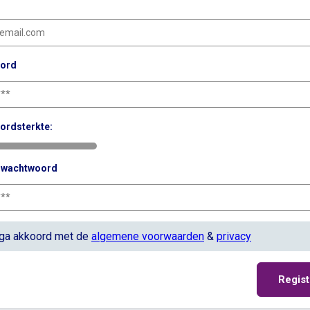
ord
ordsterkte:
g wachtwoord
 ga akkoord met de
algemene voorwaarden
&
privacy
Regist