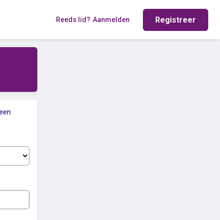
Registreer
Reeds lid?
Aanmelden
 een