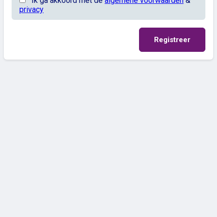
Ik ga akkoord met de
algemene voorwaarden
&
privacy
Registreer