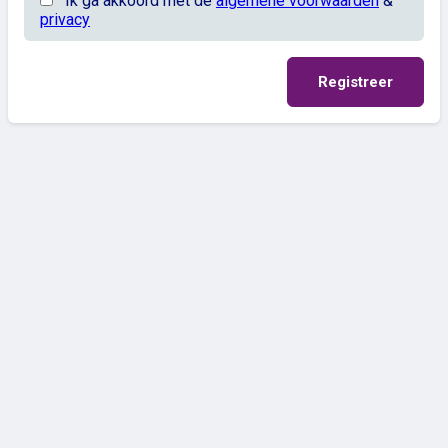
Ik ga akkoord met de
algemene voorwaarden
&
privacy
Registreer